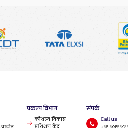
प्रकल्प विभाग
संपर्क
Call us
कौशल्य विकास
प्रशिक्षण केंद्र
ण आहोत
+९१ ९०११३८६