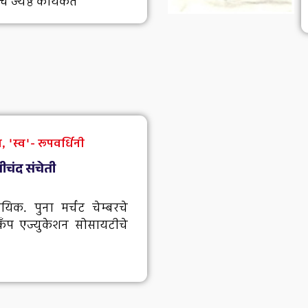
 ज्येष्ठ कार्यकर्ते
 'स्व'- रूपवर्धिनी
वीचंद संचेती
सायिक. पुना मर्चंट चेम्बरचे
, कँप एज्युकेशन सोसायटीचे