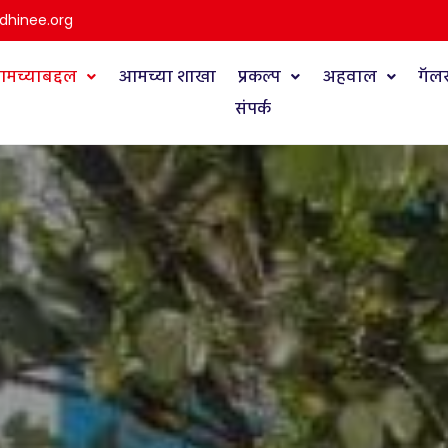
dhinee.org
मच्याबद्दल
आमच्या शाखा
प्रकल्प
अहवाल
गॅल
संपर्क