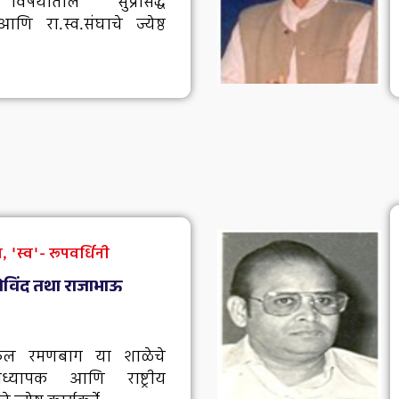
 विषयातील सुप्रसिद्ध
णि रा.स्व.संघाचे ज्येष्ठ
 'स्व'- रूपवर्धिनी
गोविंद तथा राजाभाऊ
 स्कूल रमणबाग या शाळेचे
याध्यापक आणि राष्ट्रीय