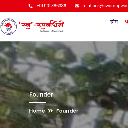
+91 9011386386
relations@swaroopwar
होम
आ
Founder
Home
Founder