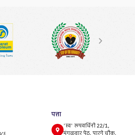
पत्ता
'स्व' रूपवर्धिनी 22/1,
मंगळवार पेठ, पारगे चौक,
३८६