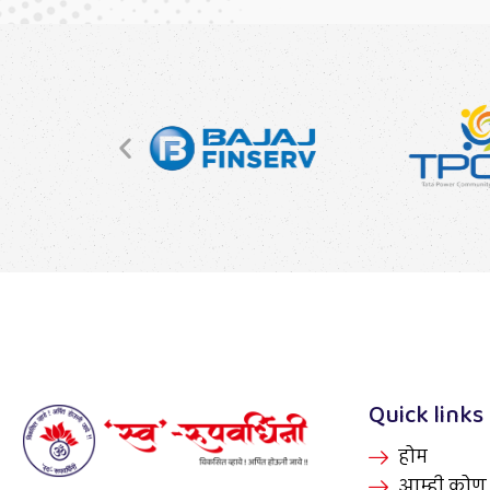
Quick links
होम
आम्ही को