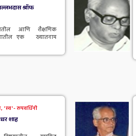
 वल्लभदास श्रॉफ
तातील आणि शैक्षणिक
 पुण्यातील एक ख्यातनाम
 'स्व'- रूपवर्धिनी
रीधर शाह